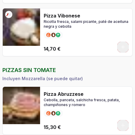
Pizza Vibonese
Ricotta fresca, salami picante, paté de aceituna
negra y cebolla
0
14,70 €
PIZZAS SIN TOMATE
Incluyen Mozzarella (se puede quitar)
Pizza Abruzzese
Cebolla, panceta, salchicha fresca, patata,
champiñones y romero
0
15,30 €