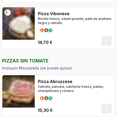
Pizza Vibonese
Ricotta fresca, salami picante, paté de aceituna
negra y cebolla
0
14,70 €
PIZZAS SIN TOMATE
Incluyen Mozzarella (se puede quitar)
Pizza Abruzzese
Cebolla, panceta, salchicha fresca, patata,
champiñones y romero
0
15,30 €