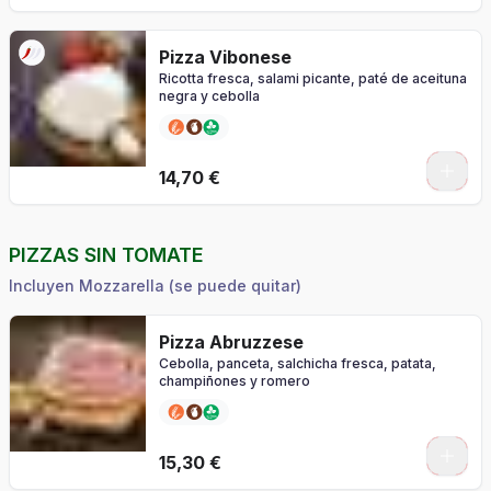
Pizza Vibonese
Ricotta fresca, salami picante, paté de aceituna
negra y cebolla
0
14,70 €
PIZZAS SIN TOMATE
Incluyen Mozzarella (se puede quitar)
Pizza Abruzzese
Cebolla, panceta, salchicha fresca, patata,
champiñones y romero
0
15,30 €